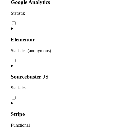
google-
Google Analytics
adsense
Statistik
Consent
to
service
google-
Elementor
analytics
Statistics (anonymous)
Consent
to
service
elementor
Sourcebuster JS
Statistics
Consent
to
service
sourcebuster-
Stripe
js
Functional