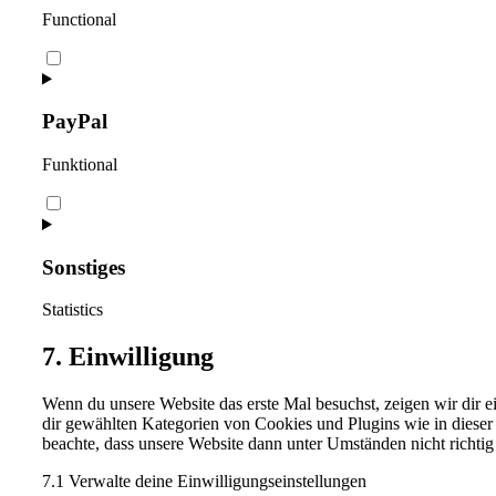
Functional
Consent
to
service
woocommerce
PayPal
Funktional
Consent
to
service
paypal
Sonstiges
Statistics
Consent
7. Einwilligung
to
service
Wenn du unsere Website das erste Mal besuchst, zeigen wir dir e
sonstiges
dir gewählten Kategorien von Cookies und Plugins wie in diese
beachte, dass unsere Website dann unter Umständen nicht richtig 
7.1 Verwalte deine Einwilligungseinstellungen