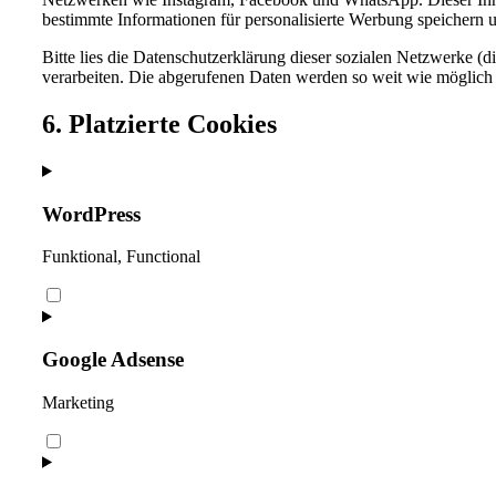
bestimmte Informationen für personalisierte Werbung speichern u
Bitte lies die Datenschutzerklärung dieser sozialen Netzwerke (d
verarbeiten. Die abgerufenen Daten werden so weit wie möglich 
6. Platzierte Cookies
WordPress
Funktional, Functional
Consent
to
service
wordpress
Google Adsense
Marketing
Consent
to
service