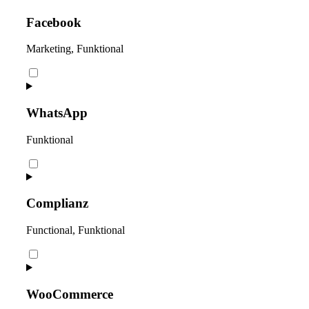
service
youtube
Facebook
Marketing, Funktional
Consent
to
service
facebook
WhatsApp
Funktional
Consent
to
service
whatsapp
Complianz
Functional, Funktional
Consent
to
service
complianz
WooCommerce