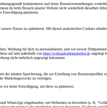
 ordnungsgemäß funktionieren und deine Benutzereinstellungen weiterhi
 musst du beim Besuch unserer Website nicht wiederholt dieselben Infor
e Einwilligung platzieren.
unsere Nutzer zu optimieren. Mit diesen analytischen Cookies erhalten
hen, Werbung für dich zu personalisieren, und wir (sowie Drittpartei
altens auf und außerhalb von
https://wirkaufendeinmoebel.de
angelegt h
Werbung nicht mehrfach angezeigt bekommst.
orm der lokalen Speicherung, die zur Erstellung von Benutzerprofile
che Marketingzwecke zu verfolgen.
n wir deine Einwilligung, um diese zu platzieren.
und WhatsApp eingebunden, um Webseiten zu bewerben (z. B. "Gefällt m
t ist mit einem Code eingebettet, der von Instagram, Facebook und W