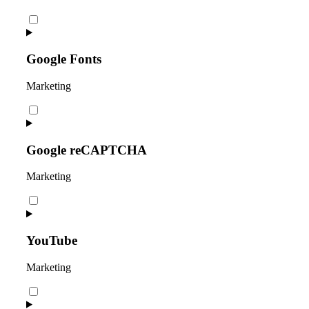
Consent
to
service
stripe
Google Fonts
Marketing
Consent
to
service
google-
Google reCAPTCHA
fonts
Marketing
Consent
to
service
google-
YouTube
recaptcha
Marketing
Consent
to