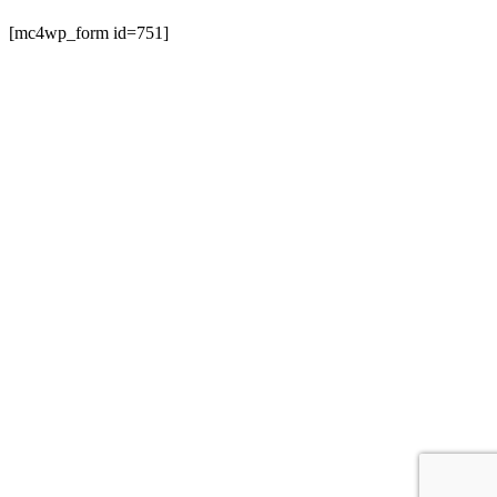
[mc4wp_form id=751]