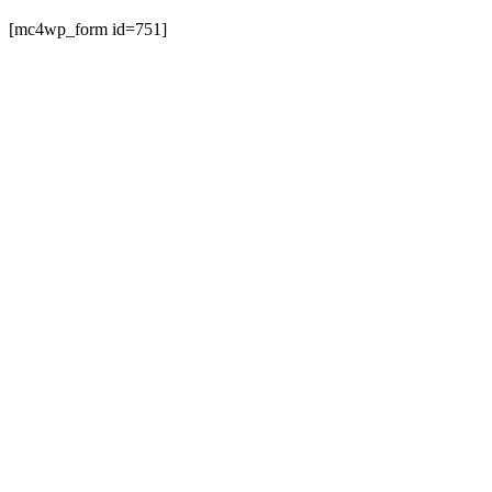
[mc4wp_form id=751]