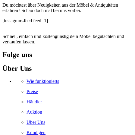
Du möchtest über Neuigkeiten aus der Möbel & Antiquitäten
erfahren? Schau doch mal bei uns vorbei.
[instagram-feed feed=1]
Schnell, einfach und kostengünstig dein Möbel begutachten und
verkaufen lassen.
Folge uns
Facebook
Instagram
Whatsapp
Youtube
Über Uns
Wie funktionierts
Preise
Händler
Auktion
Über Uns
Kündigen