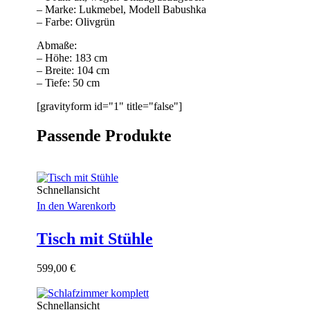
– Marke: Lukmebel, Modell Babushka
– Farbe: Olivgrün
Abmaße:
– Höhe: 183 cm
– Breite: 104 cm
– Tiefe: 50 cm
[gravityform id="1" title="false"]
Passende Produkte
Schnellansicht
In den Warenkorb
Tisch mit Stühle
599,00
€
Schnellansicht