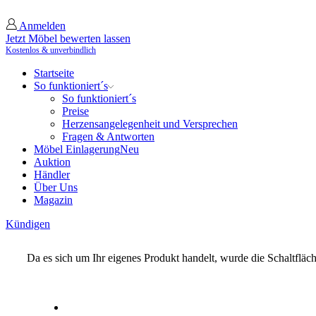
Anmelden
Jetzt Möbel bewerten lassen
Kostenlos & unverbindlich
Startseite
So funktioniert´s
So funktioniert´s
Preise
Herzensangelegenheit und Versprechen
Fragen & Antworten
Möbel Einlagerung
Neu
Auktion
Händler
Über Uns
Magazin
Kündigen
Da es sich um Ihr eigenes Produkt handelt, wurde die Schaltfläch